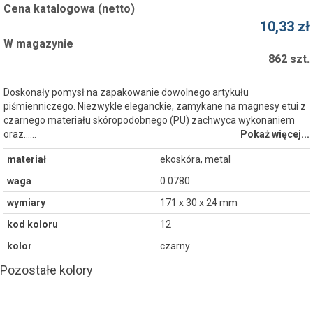
Cena katalogowa (netto)
10,33 zł
W magazynie
862 szt.
Doskonały pomysł na zapakowanie dowolnego artykułu
piśmienniczego. Niezwykle eleganckie, zamykane na magnesy etui z
czarnego materiału skóropodobnego (PU) zachwyca wykonaniem
oraz...…
Pokaż więcej...
materiał
ekoskóra, metal
waga
0.0780
wymiary
171 x 30 x 24 mm
kod koloru
12
kolor
czarny
Pozostałe kolory