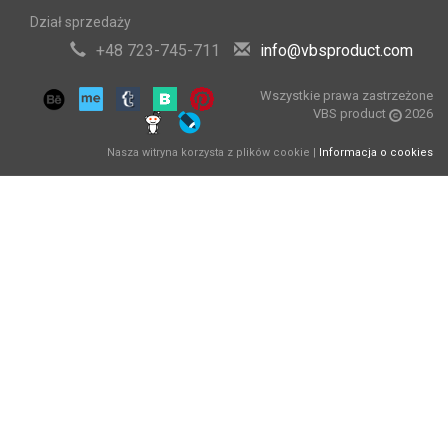
Dział sprzedaży
+48 723-745-711
info@vbsproduct.com
Wszystkie prawa zastrzeżone
VBS product
2026
Nasza witryna korzysta z plików cookie |
Informacja o cookies