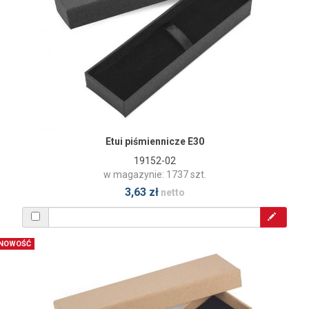
Etui piśmiennicze E30
19152-02
w magazynie: 1737 szt.
3,63 zł
netto
NOWOŚĆ