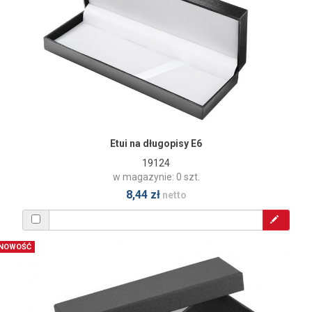
Etui na długopisy E6
19124
w magazynie: 0 szt.
8,44 zł
netto
NOWOŚĆ