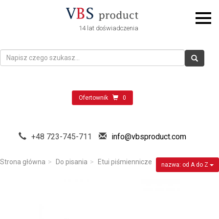
14 lat doświadczenia
Ofertownik
0
+48 723-745-711
info@vbsproduct.com
Strona główna
Do pisania
Etui piśmiennicze
nazwa: od A do Z