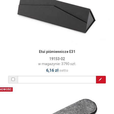
Etui piśmiennicze E31
19153-02
w magazynie: 3790 szt.
6,16 zł
netto
NOWOŚĆ