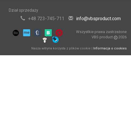
Dział sprzedaży
+48 723-745-711
info@vbsproduct.com
Wszystkie prawa zastrzeżone
VBS product
2026
Nasza witryna korzysta z plików cookie |
Informacja o cookies