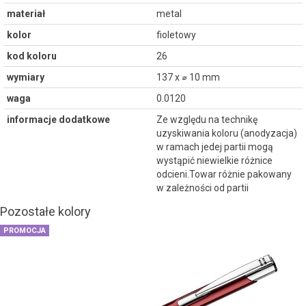
materiał
metal
kolor
fioletowy
kod koloru
26
wymiary
137 x ⌀ 10 mm
waga
0.0120
informacje dodatkowe
Ze względu na technikę
uzyskiwania koloru (anodyzacja)
w ramach jedej partii mogą
wystąpić niewielkie różnice
odcieni.Towar różnie pakowany
w zależności od partii
Pozostałe kolory
PROMOCJA