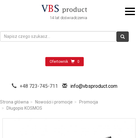
14 lat doświadczenia
Ofertownik
0
+48 723-745-711
info@vbsproduct.com
Strona główna
Nowości i promocje
Promocja
Długopis KOSMOS