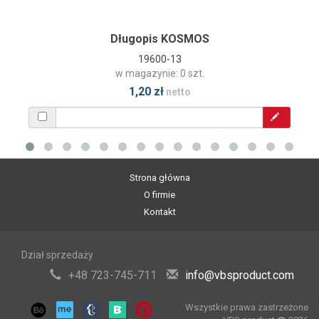
Długopis KOSMOS
19600-13
w magazynie: 0 szt.
1,20 zł
netto
Strona główna
O firmie
Kontakt
Dział sprzedaży
+48 723-745-711
info@vbsproduct.com
Wszystkie prawa zastrzeżone