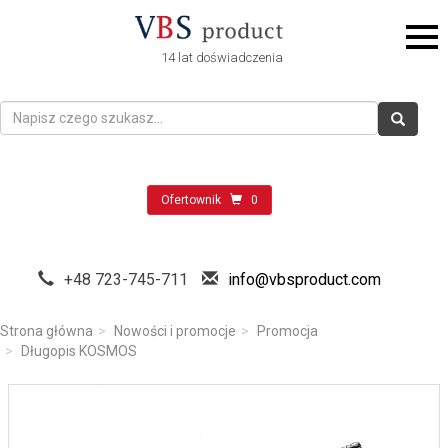
14 lat doświadczenia
Ofertownik
0
+48 723-745-711
info@vbsproduct.com
Strona główna
Nowości i promocje
Promocja
Długopis KOSMOS