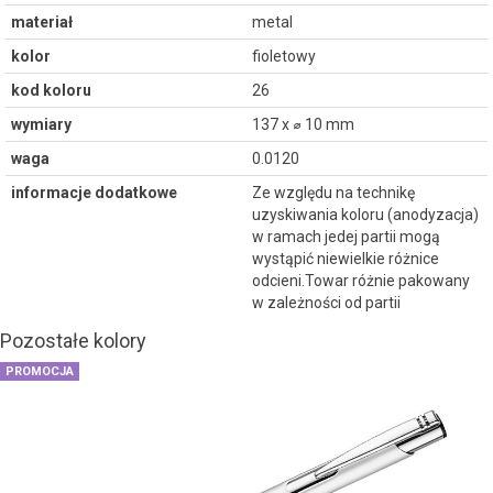
materiał
metal
kolor
fioletowy
kod koloru
26
wymiary
137 x ⌀ 10 mm
waga
0.0120
informacje dodatkowe
Ze względu na technikę
uzyskiwania koloru (anodyzacja)
w ramach jedej partii mogą
wystąpić niewielkie różnice
odcieni.Towar różnie pakowany
w zależności od partii
Pozostałe kolory
PROMOCJA