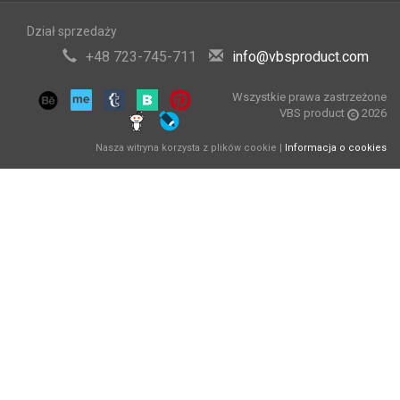
Dział sprzedaży
+48 723-745-711
info@vbsproduct.com
Wszystkie prawa zastrzeżone
VBS product
2026
Nasza witryna korzysta z plików cookie |
Informacja o cookies