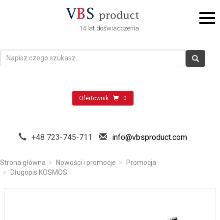
14 lat doświadczenia
Ofertownik
0
+48 723-745-711
info@vbsproduct.com
Strona główna
Nowości i promocje
Promocja
Długopis KOSMOS