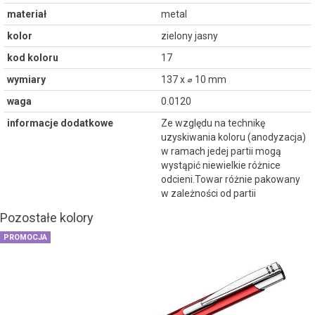
materiał
metal
kolor
zielony jasny
kod koloru
17
wymiary
137 x ⌀ 10 mm
waga
0.0120
informacje dodatkowe
Ze względu na technikę
uzyskiwania koloru (anodyzacja)
w ramach jedej partii mogą
wystąpić niewielkie różnice
odcieni.Towar różnie pakowany
w zależności od partii
Pozostałe kolory
PROMOCJA