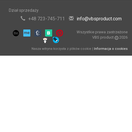
Dział sprzedaży
+48 723-745-711
info@vbsproduct.com
Wszystkie prawa zastrzeżone
VBS product
2026
Nasza witryna korzysta z plików cookie |
Informacja o cookies