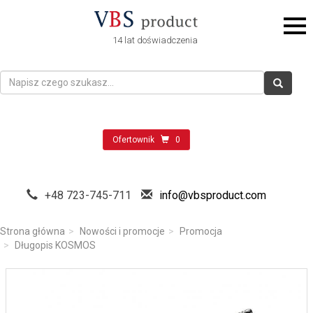
14 lat doświadczenia
Ofertownik
0
+48 723-745-711
info@vbsproduct.com
Strona główna
Nowości i promocje
Promocja
Długopis KOSMOS