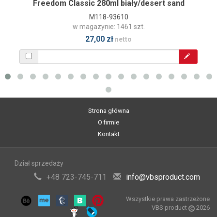
Freedom Classic 280ml biały/desert sand
M118-93610
w magazynie: 1461 szt.
27,00 zł
netto
Strona główna
O firmie
Kontakt
Dział sprzedaży
+48 723-745-711
info@vbsproduct.com
Wszystkie prawa zastrzeżone
VBS product
2026