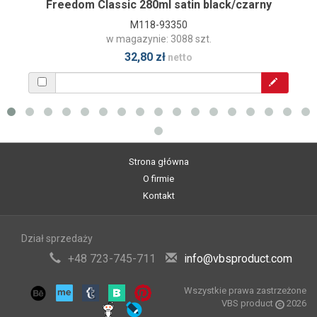
Freedom Classic 280ml satin black/czarny
M118-93350
w magazynie: 3088 szt.
32,80 zł
netto
Strona główna
O firmie
Kontakt
Dział sprzedaży
+48 723-745-711
info@vbsproduct.com
Wszystkie prawa zastrzeżone
VBS product
2026