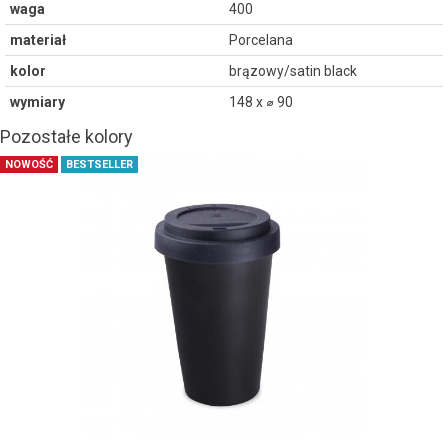
waga
400
materiał
Porcelana
kolor
brązowy/satin black
wymiary
148 x ⌀ 90
Pozostałe kolory
NOWOŚĆ
BESTSELLER