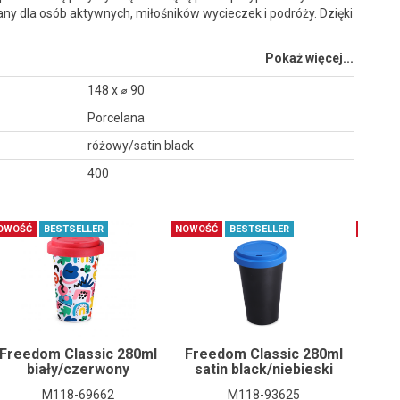
ny dla osób aktywnych, miłośników wycieczek i podróży. Dzięki
Pokaż więcej...
148 x ⌀ 90
Porcelana
różowy/satin black
400
OWOŚĆ
BESTSELLER
NOWOŚĆ
BESTSELLER
NOWOŚ
Freedom Classic 280ml
Freedom Classic 280ml
Fre
biały/czerwony
satin black/niebieski
M118-69662
M118-93625