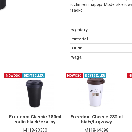
rozlaniem napoju. Model skierowa
rzadko...
…
wymiary
materiał
kolor
waga
NOWOŚĆ
BESTSELLER
NOWOŚĆ
BESTSELLER
N
Freedom Classic 280ml
Freedom Classic 280ml
satin black/czarny
biały/brązowy
M118-93350
M118-69698