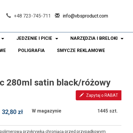
+48 723-745-711
info@vbsproduct.com
JEDZENIE I PICIE
NARZĘDZIA I BRELOKI
WE
POLIGRAFIA
SMYCZE REKLAMOWE
c 280ml satin black/różowy
Zapytaj o RABAT
W magazynie
1445 szt.
32,80 zł
 polimerową przykrywką chroniącą przed przypadkowym