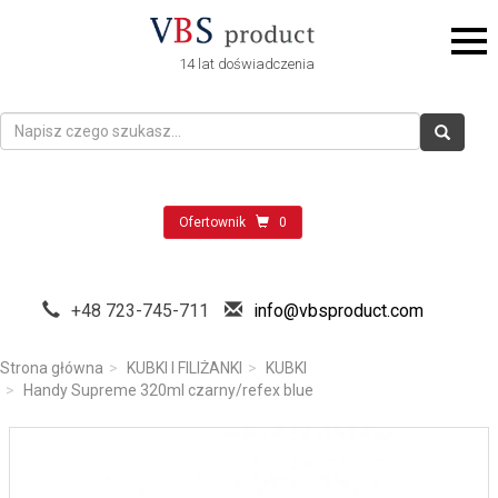
14 lat doświadczenia
Ofertownik
0
+48 723-745-711
info@vbsproduct.com
Strona główna
KUBKI I FILIŻANKI
KUBKI
Handy Supreme 320ml czarny/refex blue