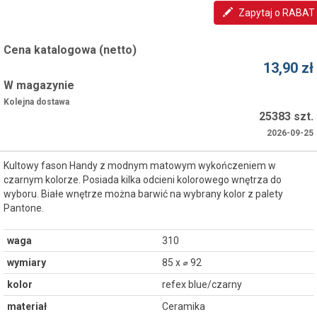
Zapytaj o RABAT
Cena katalogowa (netto)
13,90 zł
W magazynie
Kolejna dostawa
25383 szt.
2026-09-25
Kultowy fason Handy z modnym matowym wykończeniem w
czarnym kolorze. Posiada kilka odcieni kolorowego wnętrza do
wyboru. Białe wnętrze można barwić na wybrany kolor z palety
Pantone.
waga
310
wymiary
85 x ⌀ 92
kolor
refex blue/czarny
materiał
Ceramika