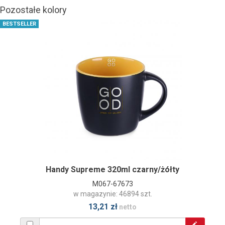
Pozostałe kolory
BESTSELLER
Handy Supreme 320ml czarny/żółty
M067-67673
w magazynie: 46894 szt.
13,21 zł
netto