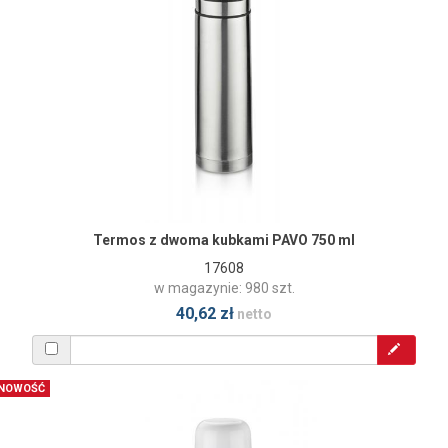
Termos z dwoma kubkami PAVO 750 ml
17608
w magazynie: 980 szt.
40,62 zł
netto
NOWOŚĆ