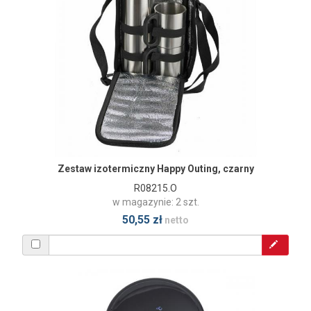
Zestaw izotermiczny Happy Outing, czarny
R08215.O
w magazynie: 2 szt.
50,55 zł
netto