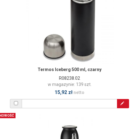
Termos Iceberg 500 ml, czarny
R08238.02
w magazynie: 139 szt.
15,92 zł
netto
NOWOŚĆ