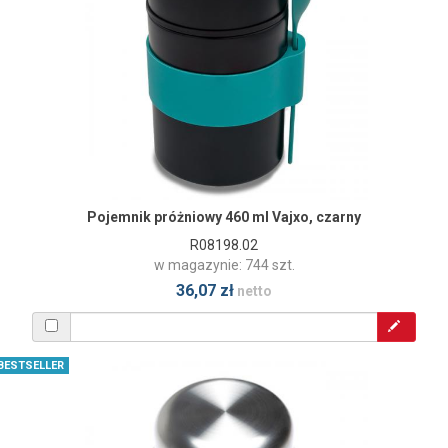
Pojemnik próżniowy 460 ml Vajxo, czarny
R08198.02
w magazynie: 744 szt.
36,07 zł
netto
BESTSELLER