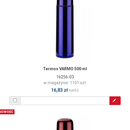
Termos VARMO 500 ml
16256-03
w magazynie: 1101 szt.
16,83 zł
netto
NOWOŚĆ