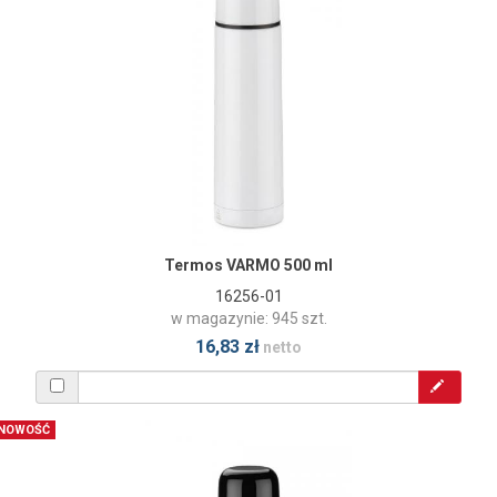
Termos VARMO 500 ml
16256-01
w magazynie: 945 szt.
16,83 zł
netto
NOWOŚĆ