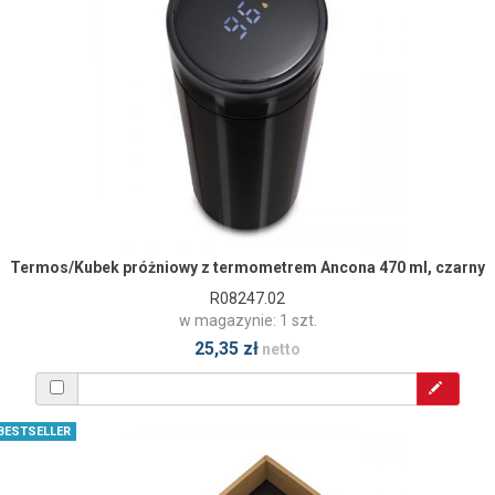
Termos/Kubek próżniowy z termometrem Ancona 470 ml, czarny
R08247.02
w magazynie: 1 szt.
25,35 zł
netto
BESTSELLER