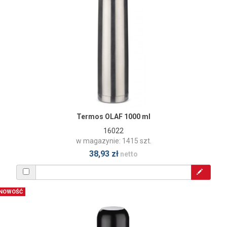
Termos OLAF 1000 ml
16022
w magazynie: 1415 szt.
38,93 zł
netto
NOWOŚĆ