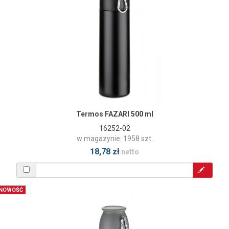
Termos FAZARI 500 ml
16252-02
w magazynie: 1958 szt.
18,78 zł
netto
NOWOŚĆ