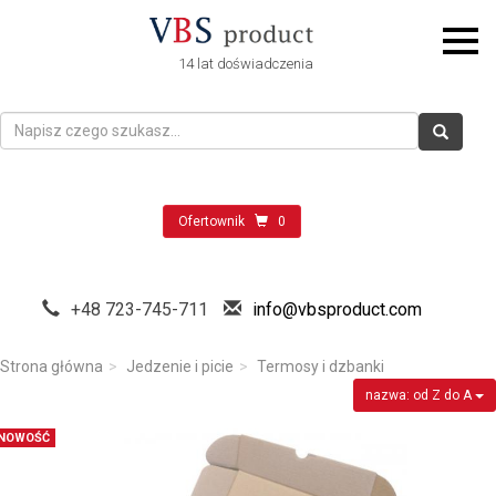
14 lat doświadczenia
Ofertownik
0
+48 723-745-711
info@vbsproduct.com
Strona główna
Jedzenie i picie
Termosy i dzbanki
nazwa: od Z do A
NOWOŚĆ