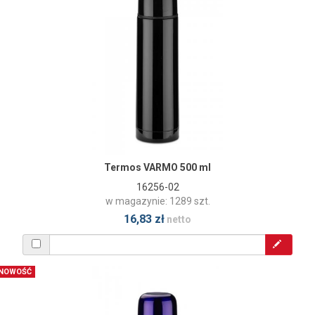
Termos VARMO 500 ml
16256-02
w magazynie: 1289 szt.
16,83 zł
netto
NOWOŚĆ