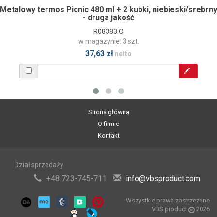
Metalowy termos Picnic 480 ml + 2 kubki, niebieski/srebrny
- druga jakość
R08383.O
w magazynie: 3 szt.
37,63 zł
netto
Strona główna
O firmie
Kontakt
Dział sprzedaży
+48 723-745-711
info@vbsproduct.com
Wszystkie prawa zastrzeżone
VBS product
2026