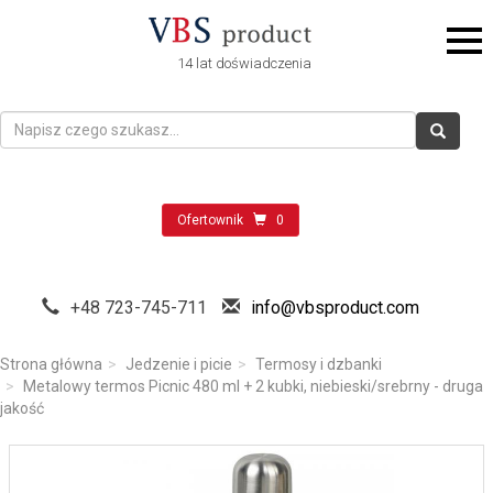
14 lat doświadczenia
Ofertownik
0
+48 723-745-711
info@vbsproduct.com
Strona główna
Jedzenie i picie
Termosy i dzbanki
Metalowy termos Picnic 480 ml + 2 kubki, niebieski/srebrny - druga
jakość