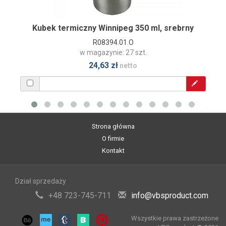
Kubek termiczny Winnipeg 350 ml, srebrny
R08394.01.O
w magazynie: 27 szt.
24,63 zł
netto
Strona główna
O firmie
Kontakt
Dział sprzedaży
+48 723-745-711
info@vbsproduct.com
Wszystkie prawa zastrzeżone