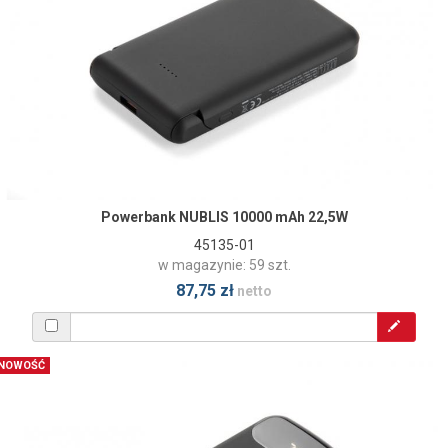
Powerbank NUBLIS 10000 mAh 22,5W
45135-01
w magazynie: 59 szt.
87,75 zł
netto
NOWOŚĆ