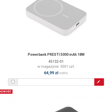
Powerbank PRESTI 5000 mAh 18W
45132-01
w magazynie: 3001 szt.
64,99 zł
netto
NOWOŚĆ