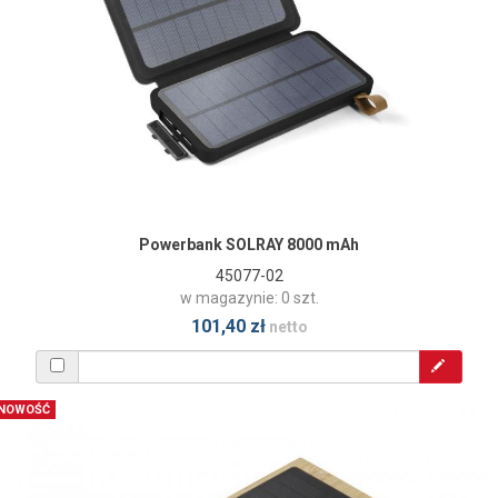
Powerbank SOLRAY 8000 mAh
45077-02
w magazynie: 0 szt.
101,40 zł
netto
NOWOŚĆ