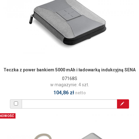
Teczka z power bankiem 5000 mAh i ładowarką indukcyjną SENA
07168S
w magazynie: 4 szt.
104,86 zł
netto
NOWOŚĆ