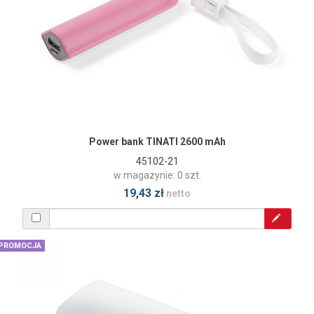
Power bank TINATI 2600 mAh
45102-21
w magazynie: 0 szt.
19,43 zł
netto
PROMOCJA