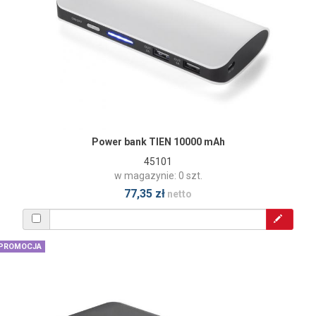
Power bank TIEN 10000 mAh
45101
w magazynie: 0 szt.
77,35 zł
netto
PROMOCJA