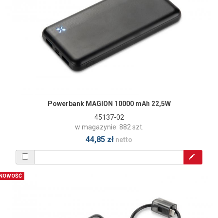
Powerbank MAGION 10000 mAh 22,5W
45137-02
w magazynie: 882 szt.
44,85 zł
netto
NOWOŚĆ