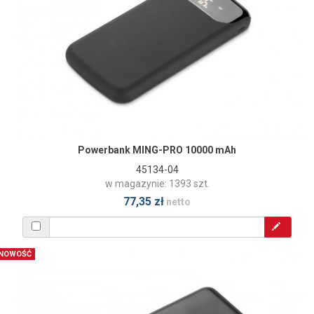
Powerbank MING-PRO 10000 mAh
45134-04
w magazynie: 1393 szt.
77,35 zł
netto
NOWOŚĆ