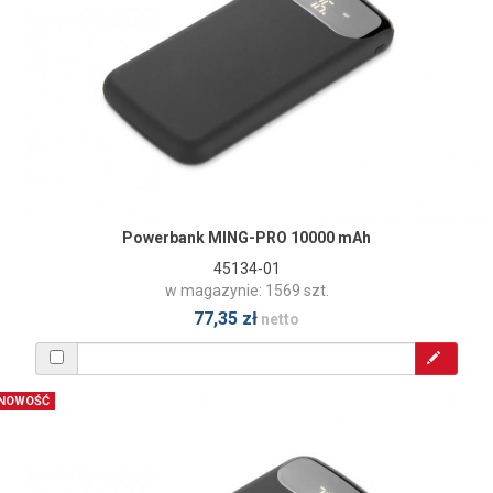
Powerbank MING-PRO 10000 mAh
45134-01
w magazynie: 1569 szt.
77,35 zł
netto
NOWOŚĆ