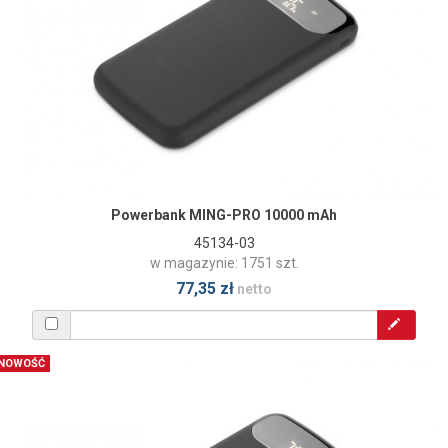
Powerbank MING-PRO 10000 mAh
45134-03
w magazynie: 1751 szt.
77,35 zł
netto
NOWOŚĆ