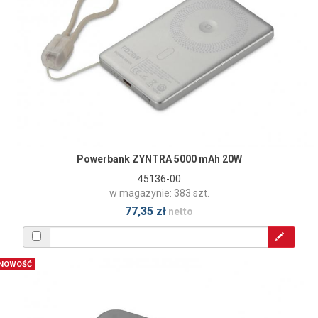
Powerbank ZYNTRA 5000 mAh 20W
45136-00
w magazynie: 383 szt.
77,35 zł
netto
NOWOŚĆ