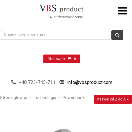
14 lat doświadczenia
Ofertownik
0
+48 723-745-711
info@vbsproduct.com
Strona główna
Technologia
Power banki
nazwa: od Z do A