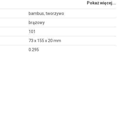
Pokaż więcej...
bambus, tworzywo
brązowy
101
73 x 155 x 20 mm
0.295