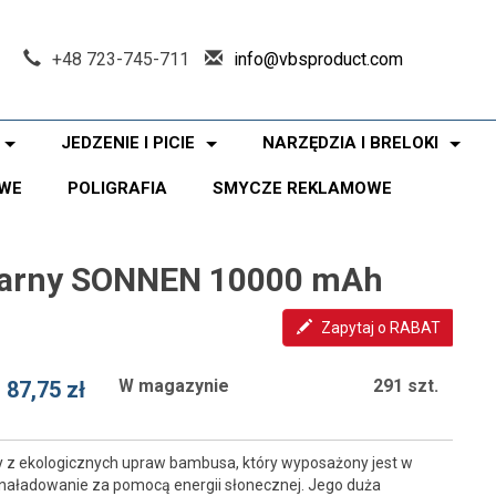
+48 723-745-711
info@vbsproduct.com
JEDZENIE I PICIE
NARZĘDZIA I BRELOKI
WE
POLIGRAFIA
SMYCZE REKLAMOWE
larny SONNEN 10000 mAh
Zapytaj o RABAT
W magazynie
291 szt.
87,75 zł
z ekologicznych upraw bambusa, który wyposażony jest w
o naładowanie za pomocą energii słonecznej. Jego duża