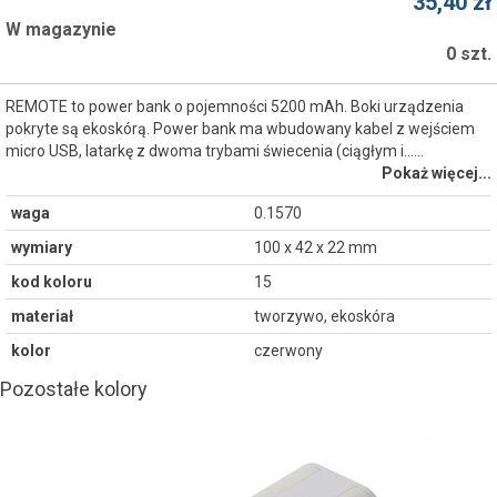
35,40 zł
W magazynie
0 szt.
REMOTE to power bank o pojemności 5200 mAh. Boki urządzenia
pokryte są ekoskórą. Power bank ma wbudowany kabel z wejściem
micro USB, latarkę z dwoma trybami świecenia (ciągłym i...…
Pokaż więcej...
waga
0.1570
wymiary
100 x 42 x 22 mm
kod koloru
15
materiał
tworzywo, ekoskóra
kolor
czerwony
Pozostałe kolory