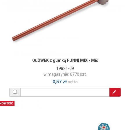
OŁÓWEK z gumką FUNNI MIX - Miś
19821-09
w magazynie: 6770 szt.
0,57 zł
netto
NOWOŚĆ