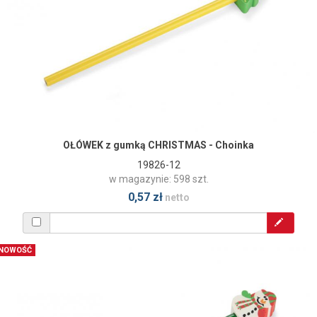
OŁÓWEK z gumką CHRISTMAS - Choinka
19826-12
w magazynie: 598 szt.
0,57 zł
netto
NOWOŚĆ