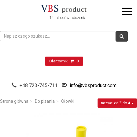
14 lat doświadczenia
Ofertownik
0
+48 723-745-711
info@vbsproduct.com
Strona główna
Do pisania
Ołówki
nazwa: od Z do A