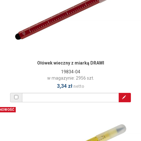
Ołówek wieczny z miarką DRAWI
19834-04
w magazynie: 2956 szt.
3,34 zł
netto
NOWOŚĆ