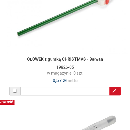
OŁÓWEK z gumką CHRISTMAS - Bałwan
19826-05
w magazynie: 0 szt.
0,57 zł
netto
NOWOŚĆ