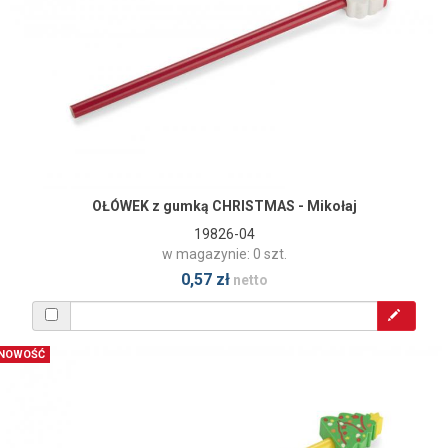
OŁÓWEK z gumką CHRISTMAS - Mikołaj
19826-04
w magazynie: 0 szt.
0,57 zł
netto
NOWOŚĆ