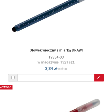
Ołówek wieczny z miarką DRAWI
19834-03
w magazynie: 1321 szt.
3,34 zł
netto
NOWOŚĆ