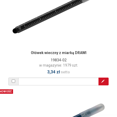
Ołówek wieczny z miarką DRAWI
19834-02
w magazynie: 1979 szt.
3,34 zł
netto
NOWOŚĆ