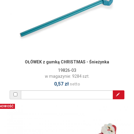
OŁÓWEK z gumką CHRISTMAS - Śnieżynka
19826-03
w magazynie: 9284 szt.
0,57 zł
netto
NOWOŚĆ