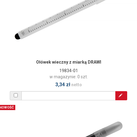
Ołówek wieczny z miarką DRAWI
19834-01
w magazynie: 0 szt.
3,34 zł
netto
NOWOŚĆ