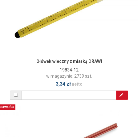
Ołówek wieczny z miarką DRAWI
19834-12
w magazynie: 2739 szt.
3,34 zł
netto
NOWOŚĆ