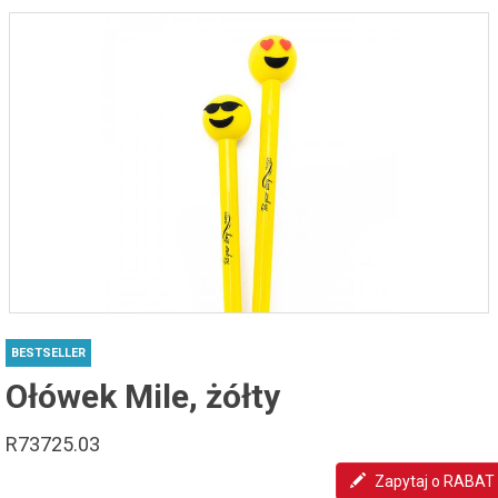
BESTSELLER
Ołówek Mile, żółty
R73725.03
Zapytaj o RABAT