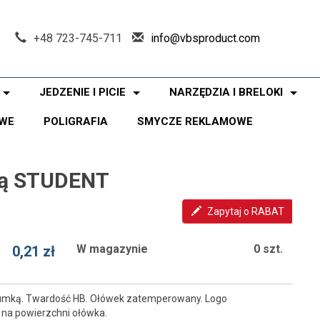
+48 723-745-711
info@vbsproduct.com
JEDZENIE I PICIE
NARZĘDZIA I BRELOKI
WE
POLIGRAFIA
SMYCZE REKLAMOWE
ką STUDENT
Zapytaj o RABAT
W magazynie
0 szt.
0,21 zł
gumką. Twardość HB. Ołówek zatemperowany. Logo
na powierzchni ołówka.