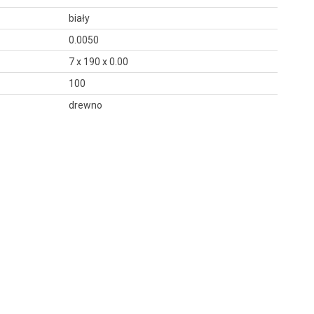
biały
0.0050
7 x 190 x 0.00
100
drewno