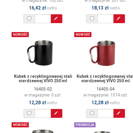
w magazynie: 102 szt.
w magazynie: 207 szt.
16,42 zł
18,13 zł
netto
netto
NOWOŚĆ
NOWOŚĆ
Kubek z recyklingowanej stali
Kubek z recyklingowanej stal
nierdzewnej VIVO 250 ml
nierdzewnej VIVO 250 ml
16405-02
16405-04
w magazynie: 0 szt.
w magazynie: 1514 szt.
12,28 zł
12,28 zł
netto
netto
NOWOŚĆ
PROMOCJA