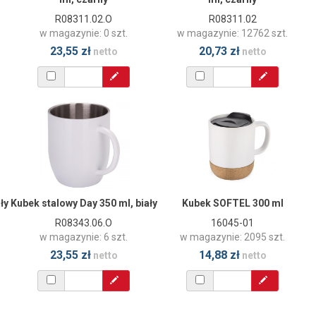
R08311.02.O
R08311.02
w magazynie: 0 szt.
w magazynie: 12762 szt.
23,55 zł
20,73 zł
netto
netto
ły
Kubek stalowy Day 350 ml, biały
Kubek SOFTEL 300 ml
R08343.06.O
16045-01
w magazynie: 6 szt.
w magazynie: 2095 szt.
23,55 zł
14,88 zł
netto
netto