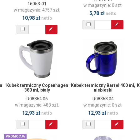
16053-01
w magazynie: 0 szt.
w magazynie: 4757 szt.
5,78 zł
netto
10,98 zł
netto
n
Kubek termiczny Copenhagen
Kubek termiczny Barrel 400 ml,
K
380 ml, biały
niebieski
R08364.06
R08368.04
w magazynie: 483 szt.
w magazynie: 0 szt.
12,93 zł
12,93 zł
netto
netto
PROMOCJA