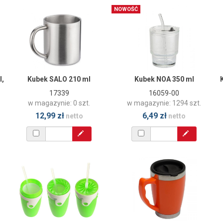
NOWOŚĆ
l,
Kubek SALO 210 ml
Kubek NOA 350 ml
17339
16059-00
w magazynie: 0 szt.
w magazynie: 1294 szt.
12,99 zł
6,49 zł
netto
netto