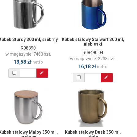
Kubek Sturdy 300 ml, srebrny
Kubek stalowy Stalwart 300 ml,
niebieski
R08390
R08490.04
w magazynie: 7463 szt.
w magazynie: 2238 szt.
13,58 zł
netto
16,18 zł
netto
Kubek stalowy Maloy 350 ml ,
Kubek stalowy Dusk 350 ml,
srebrny
złoty