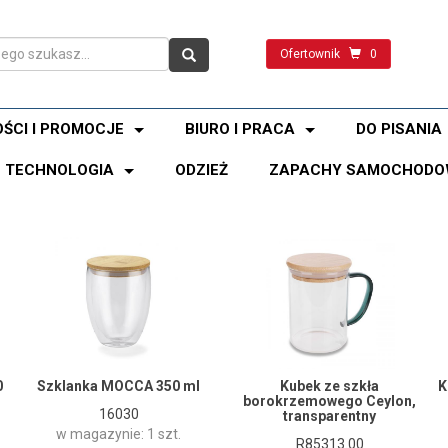
Ofertownik
0
ŚCI I PROMOCJE
BIURO I PRACA
DO PISANIA
TECHNOLOGIA
ODZIEŻ
ZAPACHY SAMOCHODO
0
Szklanka MOCCA 350 ml
Kubek ze szkła
K
borokrzemowego Ceylon,
16030
transparentny
w magazynie: 1 szt.
R85313.00