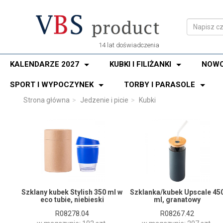
14 lat doświadczenia
KALENDARZE 2027
KUBKI I FILIŻANKI
NOWO
SPORT I WYPOCZYNEK
TORBY I PARASOLE
Strona główna
Jedzenie i picie
Kubki
Szklany kubek Stylish 350 ml w
Szklanka/kubek Upscale 45
eco tubie, niebieski
ml, granatowy
R08278.04
R08267.42