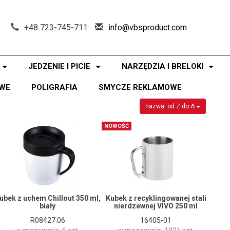
+48 723-745-711
info@vbsproduct.com
JEDZENIE I PICIE
NARZĘDZIA I BRELOKI
WE
POLIGRAFIA
SMYCZE REKLAMOWE
nazwa: od Z do A
NOWOŚĆ
ubek z uchem Chillout 350 ml,
Kubek z recyklingowanej stali
biały
nierdzewnej VIVO 250 ml
R08427.06
16405-01