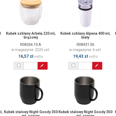
l
Kubek szklany Arbela 220 ml,
Kubek szklany Alpena 400 ml,
brązowy
biały
R08266.10.A
R08431.06
w magazynie: 2225 szt.
w magazynie: 6 szt.
16,57 zł
19,43 zł
netto
netto
l,
Kubek stalowy Night Goody 350
Kubek stalowy Night Goody 350
ml, czarny
ml, czarny