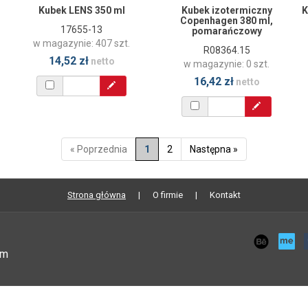
Kubek LENS 350 ml
Kubek izotermiczny
K
Copenhagen 380 ml,
17655-13
pomarańczowy
w magazynie: 407 szt.
R08364.15
14,52 zł
netto
w magazynie: 0 szt.
16,42 zł
netto
« Poprzednia
1
2
Następna »
Strona główna
O firmie
Kontakt
om