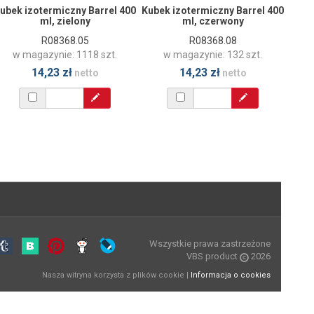
ubek izotermiczny Barrel 400
Kubek izotermiczny Barrel 400
ml, zielony
ml, czerwony
R08368.05
R08368.08
w magazynie: 1118 szt.
w magazynie: 132 szt.
14,23 zł
14,23 zł
netto
netto
Wszystkie prawa zastrzeżone
VBS product
2026
Nasza witryna korzysta z plików cookie |
Informacja o cookies