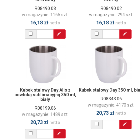
R08490.08
R08490.02
w magazynie: 1165 szt.
w magazynie: 294 szt.
16,18 zł
16,18 zł
netto
netto
Kubek stalowy Day Alis z
Kubek stalowy Day 350 ml, bia
powłoką sublimacyjną 350 ml,
R08343.06
biały
w magazynie: 4170 szt.
R08199.06
20,73 zł
netto
w magazynie: 1489 szt.
20,73 zł
netto