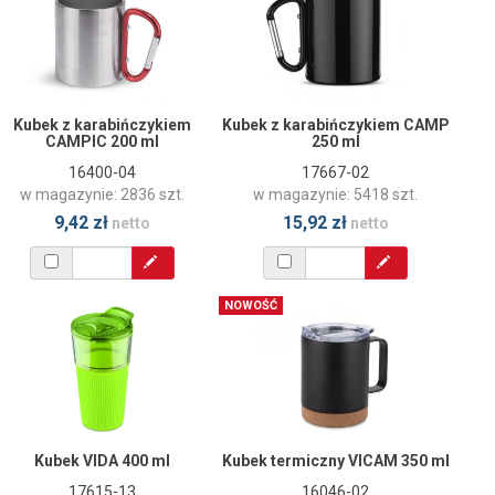
Kubek z karabińczykiem
Kubek z karabińczykiem CAMP
CAMPIC 200 ml
250 ml
16400-04
17667-02
w magazynie: 2836 szt.
w magazynie: 5418 szt.
9,42 zł
15,92 zł
netto
netto
NOWOŚĆ
Kubek VIDA 400 ml
Kubek termiczny VICAM 350 ml
17615-13
16046-02