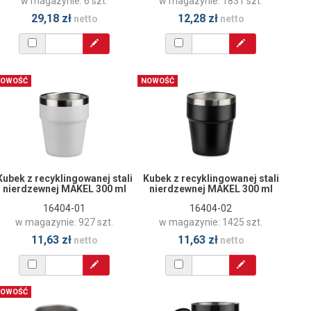
w magazynie: 6 szt.
w magazynie: 1831 szt.
29,18 zł
12,28 zł
netto
netto
OWOŚĆ
NOWOŚĆ
Kubek z recyklingowanej stali
Kubek z recyklingowanej stali
nierdzewnej MAKEL 300 ml
nierdzewnej MAKEL 300 ml
16404-01
16404-02
w magazynie: 927 szt.
w magazynie: 1425 szt.
11,63 zł
11,63 zł
netto
netto
OWOŚĆ