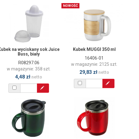
NOWOŚĆ
Kubek na wyciskany sok Juice
Kubek MUGGI 350 ml
Buss, biały
16406-01
R08297.06
w magazynie: 2125 szt.
w magazynie: 358 szt.
29,83 zł
netto
4,48 zł
netto