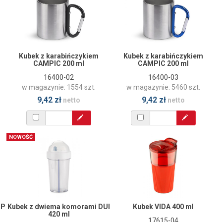
Kubek z karabińczykiem
Kubek z karabińczykiem
CAMPIC 200 ml
CAMPIC 200 ml
16400-02
16400-03
w magazynie: 1554 szt.
w magazynie: 5460 szt.
9,42 zł
9,42 zł
netto
netto
NOWOŚĆ
MP
Kubek z dwiema komorami DUI
Kubek VIDA 400 ml
420 ml
17615-04