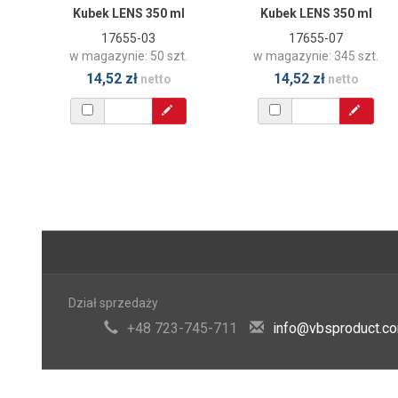
Kubek LENS 350 ml
Kubek LENS 350 ml
17655-03
17655-07
w magazynie: 50 szt.
w magazynie: 345 szt.
14,52 zł
14,52 zł
netto
netto
Dział sprzedaży
+48 723-745-711
info@vbsproduct.c