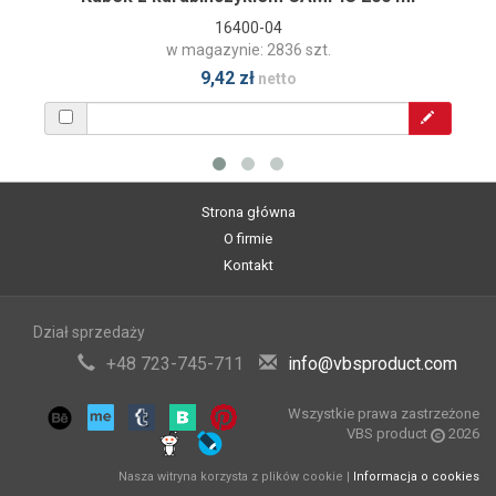
16400-04
w magazynie: 2836 szt.
9,42 zł
netto
Strona główna
O firmie
Kontakt
Dział sprzedaży
+48 723-745-711
info@vbsproduct.com
Wszystkie prawa zastrzeżone
VBS product
2026
Nasza witryna korzysta z plików cookie |
Informacja o cookies