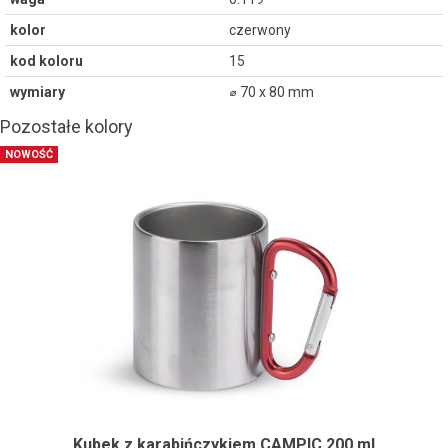
kolor
czerwony
kod koloru
15
wymiary
⌀ 70 x 80 mm
Pozostałe kolory
NOWOŚĆ
Kubek z karabińczykiem CAMPIC 200 ml