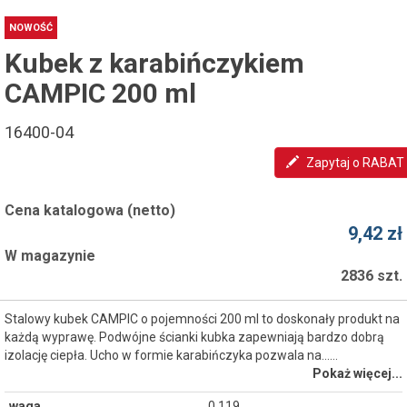
NOWOŚĆ
Kubek z karabińczykiem
CAMPIC 200 ml
16400-04
Zapytaj o RABAT
Cena katalogowa (netto)
9,42 zł
W magazynie
2836 szt.
Stalowy kubek CAMPIC o pojemności 200 ml to doskonały produkt na
każdą wyprawę. Podwójne ścianki kubka zapewniają bardzo dobrą
izolację ciepła. Ucho w formie karabińczyka pozwala na...…
Pokaż więcej...
waga
0.119