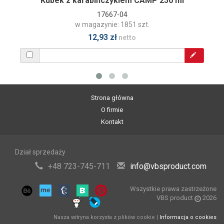
Kubek z karabińczykiem CAMP 250 ml
17667-04
w magazynie: 1851 szt.
12,93 zł
netto
Strona główna
O firmie
Kontakt
Dział sprzedaży
+48 723-745-711
info@vbsproduct.com
Wszystkie prawa zastrzeżone
VBS product
2026
Nasza witryna korzysta z plików cookie |
Informacja o cookies