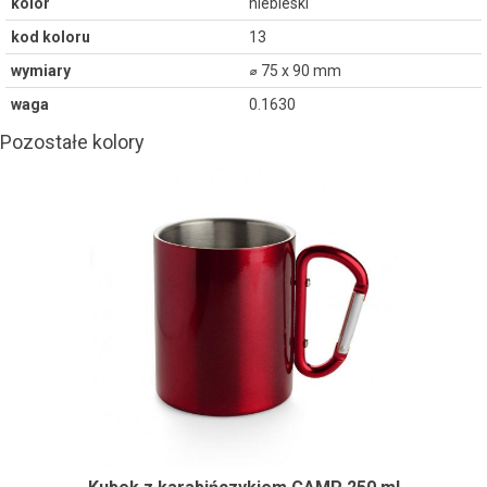
kolor
niebieski
kod koloru
13
wymiary
⌀ 75 x 90 mm
waga
0.1630
Pozostałe kolory