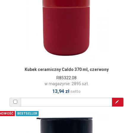
Kubek ceramiczny Caldo 370 ml, czerwony
R85322.08
w magazynie: 2895 szt.
13,94 zł
netto
NOWOŚĆ
BESTSELLER