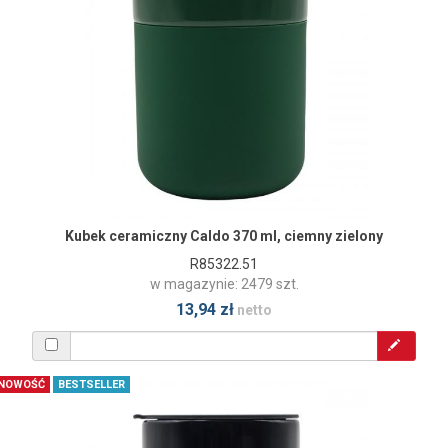
Kubek ceramiczny Caldo 370 ml, ciemny zielony
R85322.51
w magazynie: 2479 szt.
13,94 zł
netto
NOWOŚĆ
BESTSELLER