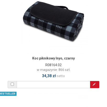
Koc piknikowy Inyo, czarny
R08164.02
w magazynie: 866 szt.
34,38 zł
netto
BESTSELLER