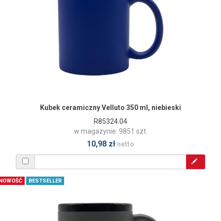
Kubek ceramiczny Velluto 350 ml, niebieski
R85324.04
w magazynie: 9851 szt.
10,98 zł
netto
NOWOŚĆ
BESTSELLER