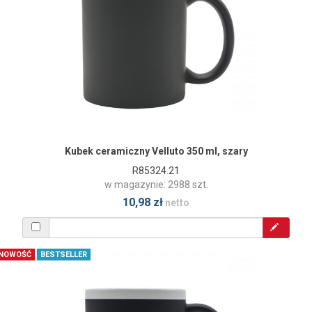
Kubek ceramiczny Velluto 350 ml, szary
R85324.21
w magazynie: 2988 szt.
10,98 zł
netto
NOWOŚĆ
BESTSELLER