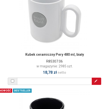
Kubek ceramiczny Pery 480 ml, biały
R85307.06
w magazynie: 2985 szt.
18,78 zł
netto
NOWOŚĆ
BESTSELLER