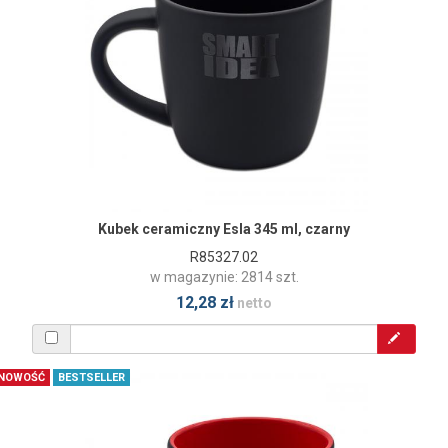
Kubek ceramiczny Esla 345 ml, czarny
R85327.02
w magazynie: 2814 szt.
12,28 zł
netto
NOWOŚĆ
BESTSELLER