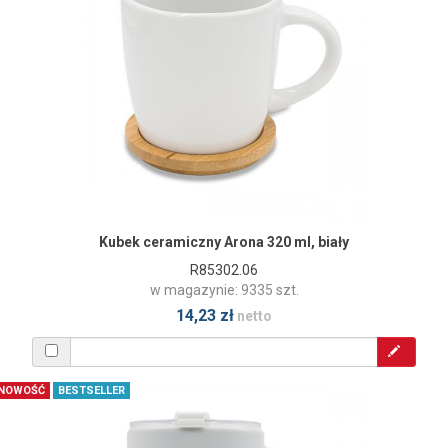
Kubek ceramiczny Arona 320 ml, biały
R85302.06
w magazynie: 9335 szt.
14,23 zł
netto
NOWOŚĆ
BESTSELLER