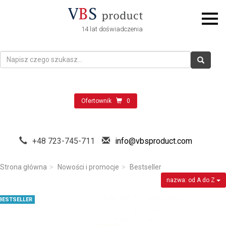
14 lat doświadczenia
Ofertownik
0
+48 723-745-711
info@vbsproduct.com
Strona główna
Nowości i promocje
Bestseller
nazwa: od A do Z
BESTSELLER