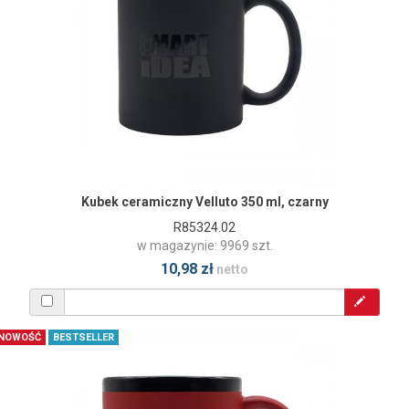
Kubek ceramiczny Velluto 350 ml, czarny
R85324.02
w magazynie: 9969 szt.
10,98 zł
netto
NOWOŚĆ
BESTSELLER