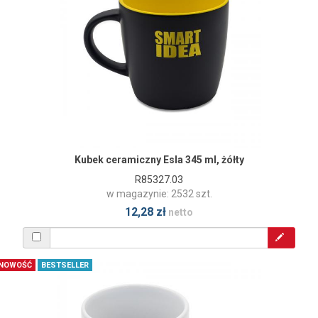
Kubek ceramiczny Esla 345 ml, żółty
R85327.03
w magazynie: 2532 szt.
12,28 zł
netto
NOWOŚĆ
BESTSELLER