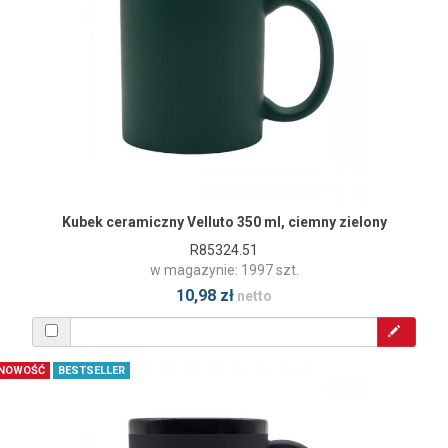
Kubek ceramiczny Velluto 350 ml, ciemny zielony
R85324.51
w magazynie: 1997 szt.
10,98 zł
netto
NOWOŚĆ
BESTSELLER