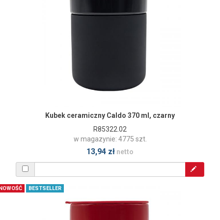
Kubek ceramiczny Caldo 370 ml, czarny
R85322.02
w magazynie: 4775 szt.
13,94 zł
netto
NOWOŚĆ
BESTSELLER