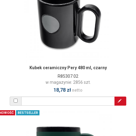
Kubek ceramiczny Pery 480 ml, czarny
R85307.02
w magazynie: 2856 szt.
18,78 zł
netto
NOWOŚĆ
BESTSELLER