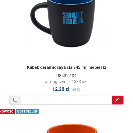
Kubek ceramiczny Esla 345 ml, niebieski
R85327.04
w magazynie: 4383 szt.
12,28 zł
netto
NOWOŚĆ
BESTSELLER