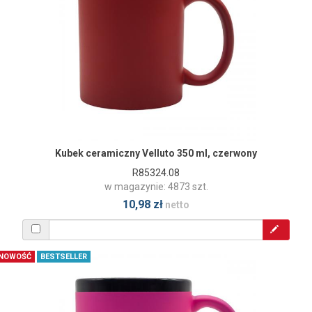
Kubek ceramiczny Velluto 350 ml, czerwony
R85324.08
w magazynie: 4873 szt.
10,98 zł
netto
NOWOŚĆ
BESTSELLER