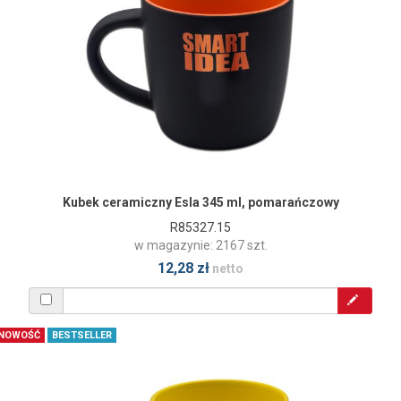
Kubek ceramiczny Esla 345 ml, pomarańczowy
R85327.15
w magazynie: 2167 szt.
12,28 zł
netto
NOWOŚĆ
BESTSELLER