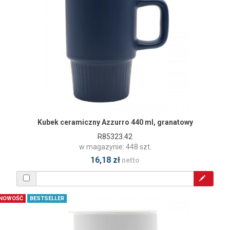
Kubek ceramiczny Azzurro 440 ml, granatowy
R85323.42
w magazynie: 448 szt.
16,18 zł
netto
NOWOŚĆ
BESTSELLER