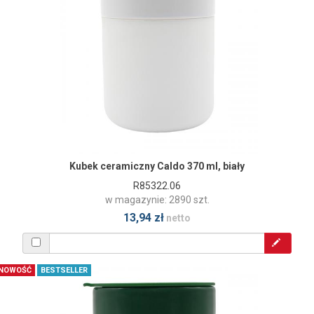
Kubek ceramiczny Caldo 370 ml, biały
R85322.06
w magazynie: 2890 szt.
13,94 zł
netto
NOWOŚĆ
BESTSELLER