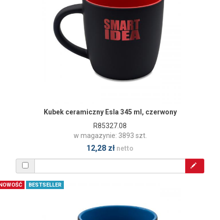
Kubek ceramiczny Esla 345 ml, czerwony
R85327.08
w magazynie: 3893 szt.
12,28 zł
netto
NOWOŚĆ
BESTSELLER