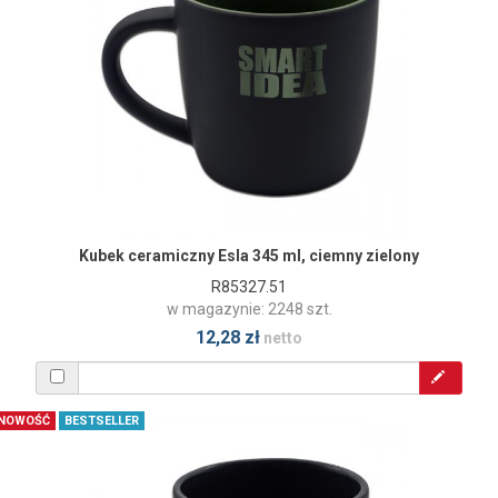
Kubek ceramiczny Esla 345 ml, ciemny zielony
R85327.51
w magazynie: 2248 szt.
12,28 zł
netto
NOWOŚĆ
BESTSELLER