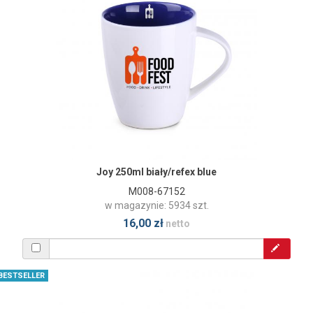
Joy 250ml biały/refex blue
M008-67152
w magazynie: 5934 szt.
16,00 zł
netto
BESTSELLER