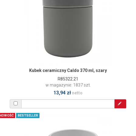
Kubek ceramiczny Caldo 370 ml, szary
R85322.21
w magazynie: 1837 szt.
13,94 zł
netto
NOWOŚĆ
BESTSELLER