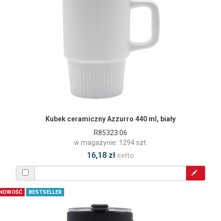
Kubek ceramiczny Azzurro 440 ml, biały
R85323.06
w magazynie: 1294 szt.
16,18 zł
netto
NOWOŚĆ
BESTSELLER