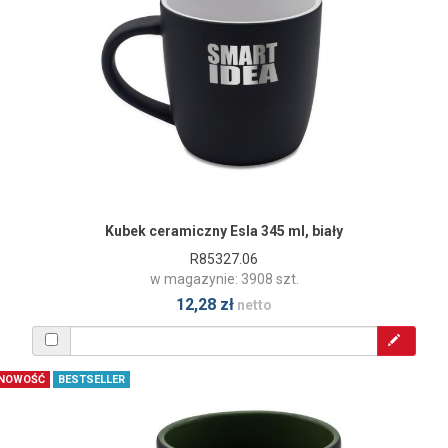
Kubek ceramiczny Esla 345 ml, biały
R85327.06
w magazynie: 3908 szt.
12,28 zł
netto
NOWOŚĆ
BESTSELLER