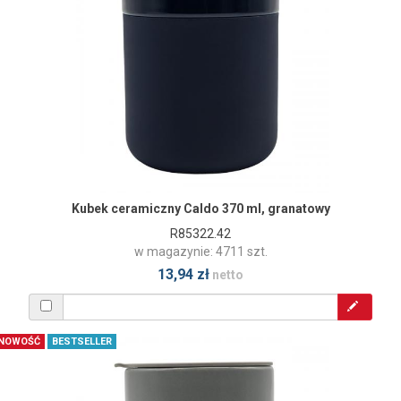
Kubek ceramiczny Caldo 370 ml, granatowy
R85322.42
w magazynie: 4711 szt.
13,94 zł
netto
NOWOŚĆ
BESTSELLER