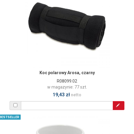
Koc polarowy Arosa, czarny
R08099.02
w magazynie: 77 szt.
19,43 zł
netto
BESTSELLER