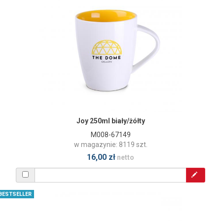
Joy 250ml biały/żółty
M008-67149
w magazynie: 8119 szt.
16,00 zł
netto
BESTSELLER