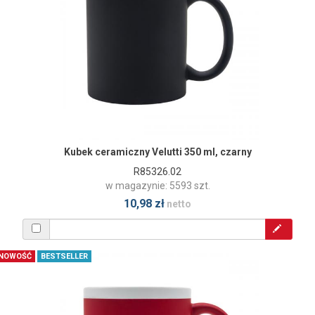
Kubek ceramiczny Velutti 350 ml, czarny
R85326.02
w magazynie: 5593 szt.
10,98 zł
netto
NOWOŚĆ
BESTSELLER