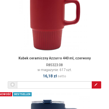
Kubek ceramiczny Azzurro 440 ml, czerwony
R85323.08
w magazynie: 617 szt.
16,18 zł
netto
NOWOŚĆ
BESTSELLER