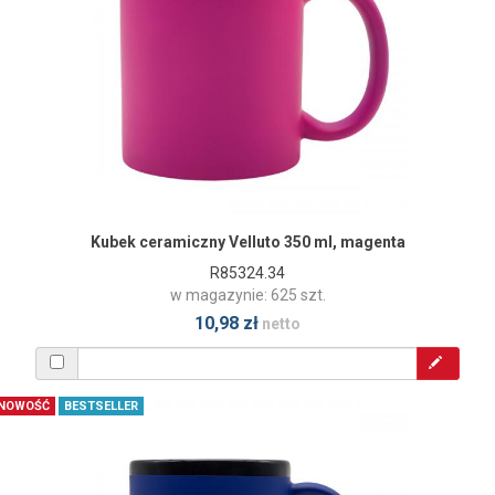
Kubek ceramiczny Velluto 350 ml, magenta
R85324.34
w magazynie: 625 szt.
10,98 zł
netto
NOWOŚĆ
BESTSELLER