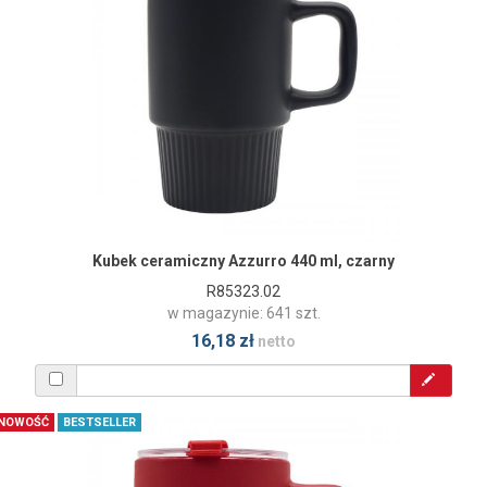
Kubek ceramiczny Azzurro 440 ml, czarny
R85323.02
w magazynie: 641 szt.
16,18 zł
netto
NOWOŚĆ
BESTSELLER