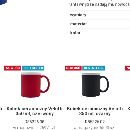
rant i wnętrze nadają mu nowocz
wymiary
materiał
kolor
NOWOŚĆ
BESTSELLER
NOWOŚĆ
BESTSELLER
N
i
Kubek ceramiczny Velutti
Kubek ceramiczny Velutti
K
350 ml, czerwony
350 ml, czarny
R85326.08
R85326.02
w magazynie: 2697 szt.
w magazynie: 5593 szt.