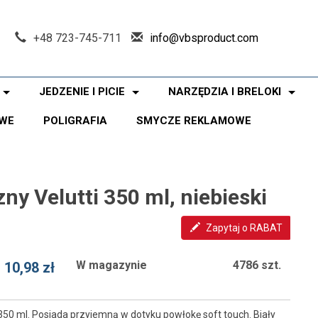
+48 723-745-711
info@vbsproduct.com
JEDZENIE I PICIE
NARZĘDZIA I BRELOKI
WE
POLIGRAFIA
SMYCZE REKLAMOWE
y Velutti 350 ml, niebieski
Zapytaj o RABAT
W magazynie
4786 szt.
10,98 zł
50 ml. Posiada przyjemną w dotyku powłokę soft touch. Biały