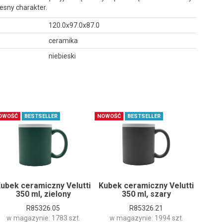
esny charakter.
120.0x97.0x87.0
ceramika
niebieski
OWOŚĆ
BESTSELLER
NOWOŚĆ
BESTSELLER
ubek ceramiczny Velutti
Kubek ceramiczny Velutti
350 ml, zielony
350 ml, szary
R85326.05
R85326.21
w magazynie: 1783 szt.
w magazynie: 1994 szt.