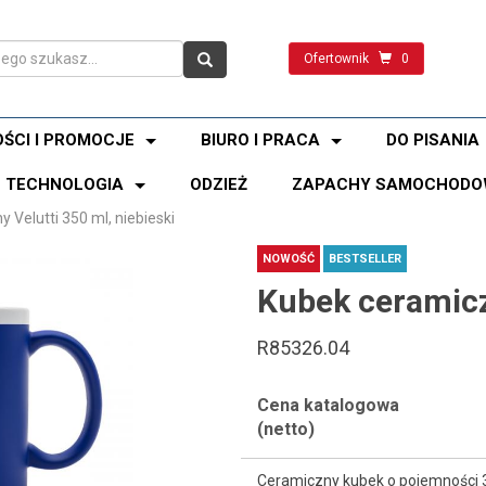
Ofertownik
0
ŚCI I PROMOCJE
BIURO I PRACA
DO PISANIA
TECHNOLOGIA
ODZIEŻ
ZAPACHY SAMOCHODO
 Velutti 350 ml, niebieski
NOWOŚĆ
BESTSELLER
Kubek ceramiczn
R85326.04
Cena katalogowa
(netto)
Ceramiczny kubek o pojemności 3