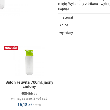
miętę. Wykonany z tritanu - wy
napoju.
materiał
kolor
wymiary
NOWOŚĆ
Bidon Fruvita 700ml, jasny
zielony
R08466.55
w magazynie: 2764 szt.
16,18 zł
netto