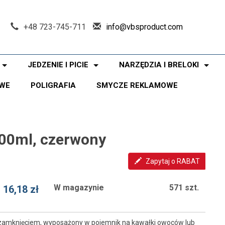
+48 723-745-711
info@vbsproduct.com
JEDZENIE I PICIE
NARZĘDZIA I BRELOKI
WE
POLIGRAFIA
SMYCZE REKLAMOWE
700ml, czerwony
Zapytaj o RABAT
W magazynie
571 szt.
16,18 zł
m zamknięciem, wyposażony w pojemnik na kawałki owoców lub