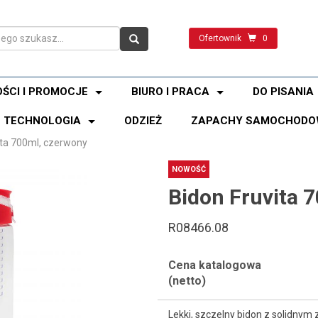
Ofertownik
0
ŚCI I PROMOCJE
BIURO I PRACA
DO PISANIA
TECHNOLOGIA
ODZIEŻ
ZAPACHY SAMOCHODO
ita 700ml, czerwony
NOWOŚĆ
Bidon Fruvita 
R08466.08
Cena katalogowa
(netto)
Lekki, szczelny bidon z solidny