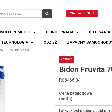
Ofertownik
0
ŚCI I PROMOCJE
BIURO I PRACA
DO PISANIA
TECHNOLOGIA
ODZIEŻ
ZAPACHY SAMOCHODO
ta 700ml, niebieski
NOWOŚĆ
Bidon Fruvita 7
R08466.04
Cena katalogowa
(netto)
Lekki, szczelny bidon z solidny