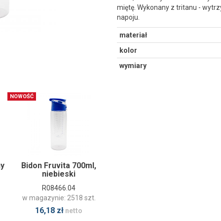
miętę. Wykonany z tritanu - wy
napoju.
materiał
kolor
wymiary
NOWOŚĆ
ny
Bidon Fruvita 700ml,
niebieski
R08466.04
w magazynie: 2518 szt.
16,18 zł
netto