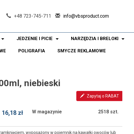
+48 723-745-711
info@vbsproduct.com
JEDZENIE I PICIE
NARZĘDZIA I BRELOKI
WE
POLIGRAFIA
SMYCZE REKLAMOWE
00ml, niebieski
Zapytaj o RABAT
W magazynie
2518 szt.
16,18 zł
m zamknięciem, wyposażony w pojemnik na kawałki owoców lub