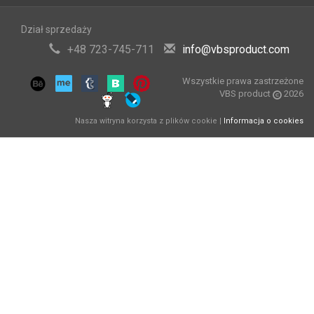
Dział sprzedaży
+48 723-745-711
info@vbsproduct.com
Wszystkie prawa zastrzeżone
VBS product
2026
Nasza witryna korzysta z plików cookie |
Informacja o cookies