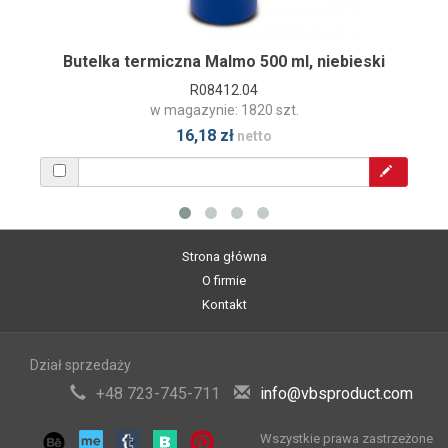
Butelka termiczna Malmo 500 ml, niebieski
R08412.04
w magazynie: 1820 szt.
16,18 zł
netto
Strona główna
O firmie
Kontakt
Dział sprzedaży
+48 723-745-711
info@vbsproduct.com
Wszystkie prawa zastrzeżone