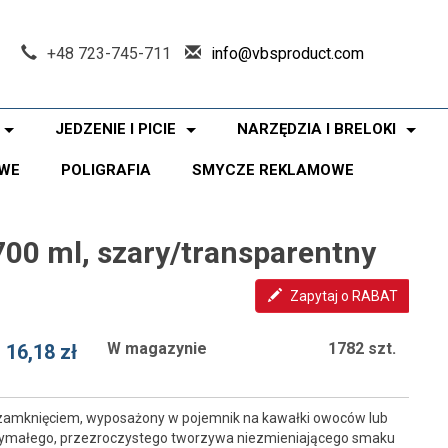
+48 723-745-711
info@vbsproduct.com
JEDZENIE I PICIE
NARZĘDZIA I BRELOKI
WE
POLIGRAFIA
SMYCZE REKLAMOWE
700 ml, szary/transparentny
Zapytaj o RABAT
W magazynie
1782 szt.
16,18 zł
m zamknięciem, wyposażony w pojemnik na kawałki owoców lub
trzymałego, przezroczystego tworzywa niezmieniającego smaku