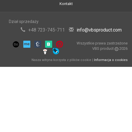
Kontakt
Dział sprzedaży
+48 723-745-711
info@vbsproduct.com
Wszystkie prawa zastrzeżone
VBS product
2026
Nasza witryna korzysta z plików cookie |
Informacja o cookies