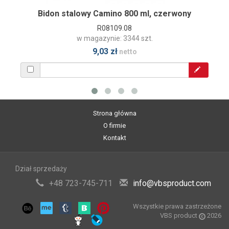
Bidon stalowy Camino 800 ml, czerwony
R08109.08
w magazynie: 3344 szt.
9,03 zł
netto
Strona główna
O firmie
Kontakt
Dział sprzedaży
+48 723-745-711
info@vbsproduct.com
Wszystkie prawa zastrzeżone
VBS product
2026