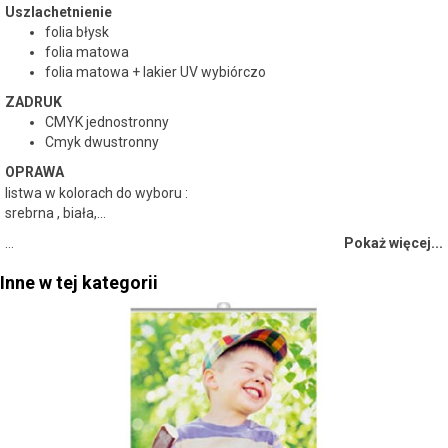
Uszlachetnienie
folia błysk
folia matowa
folia matowa + lakier UV wybiórczo
ZADRUK
CMYK jednostronny
Cmyk dwustronny
OPRAWA
listwa w kolorach do wyboru :
srebrna , biała,...
…
Pokaż więcej...
Inne w tej kategorii