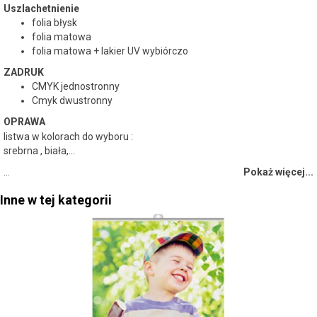
Uszlachetnienie
folia błysk
folia matowa
folia matowa + lakier UV wybiórczo
ZADRUK
CMYK jednostronny
Cmyk dwustronny
OPRAWA
listwa w kolorach do wyboru :
srebrna , biała,...
…
Pokaż więcej...
Inne w tej kategorii