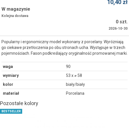
10,40 zł
W magazynie
Kolejna dostawa
0 szt.
2026-10-30
Popularny i ergonomiczny model wykonany z porcelany. Wyróżniają
go ciekawe przetłoczenia po obu stronach ucha. Występuje w trzech
pojemnościach. Fason podkreślający oryginalność promowanej marki.
waga
90
wymiary
53 x ⌀ 58
kolor
biały/biały
materiał
Porcelana
Pozostałe kolory
BESTSELLER