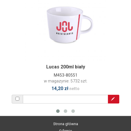
Lucas 200ml biały
M453-80551
w magazynie: 5732 szt.
14,20 zł
netto
Strona główna
O firmie