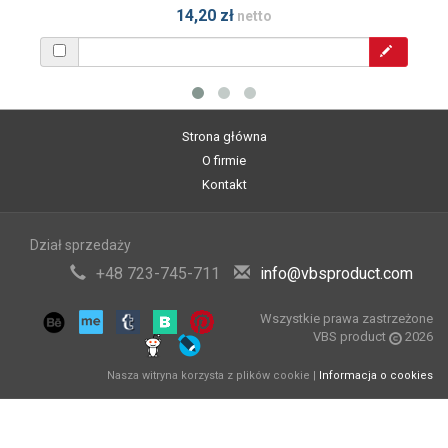
14,20 zł
netto
Strona główna
O firmie
Kontakt
Dział sprzedaży
+48 723-745-711
info@vbsproduct.com
Wszystkie prawa zastrzeżone
VBS product
2026
Nasza witryna korzysta z plików cookie |
Informacja o cookies