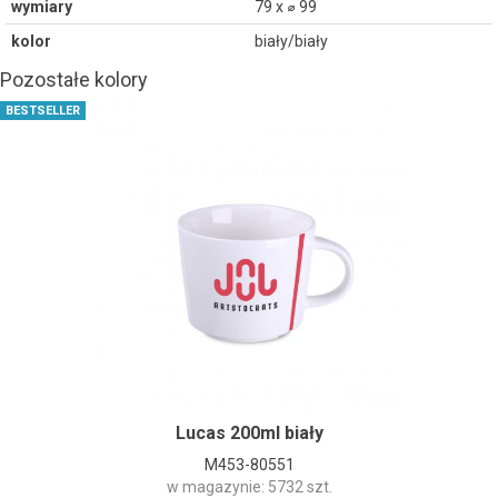
wymiary
79 x ⌀ 99
kolor
biały/biały
Pozostałe kolory
BESTSELLER
Lucas 200ml biały
M453-80551
w magazynie: 5732 szt.