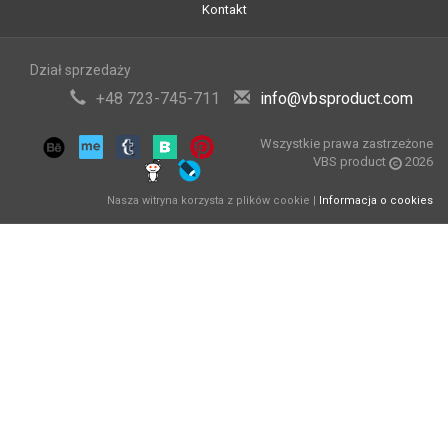
Kontakt
Dział sprzedaży
+48 723-745-711
info@vbsproduct.com
Wszystkie prawa zastrzeżone
VBS product
2026
Nasza witryna korzysta z plików cookie |
Informacja o cookies