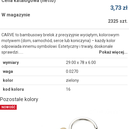
Cena katalogowa (netto)
3,73 zł
W magazynie
2325 szt.
CARVE to bambusowy brelok z precyzyjnie wyciętym, kolorowym
motywem (dom, samochód, serce lub koniczyna) – każdy kolor
odpowiada innemu symbolowi. Estetyczny i trwały, doskonale
sprawdzi...…
Pokaż więcej...
wymiary
29.00 x 78 x 6.00
waga
0.0270
kolor
zielony
kod koloru
16
Pozostałe kolory
NOWOŚĆ