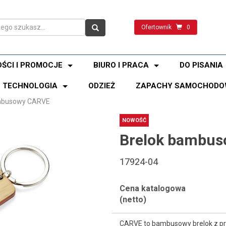
Ofertownik
0
ŚCI I PROMOCJE
BIURO I PRACA
DO PISANIA
TECHNOLOGIA
ODZIEŻ
ZAPACHY SAMOCHODO
mbusowy CARVE
NOWOŚĆ
Brelok bambu
17924-04
Cena katalogowa
(netto)
CARVE to bambusowy brelok z p