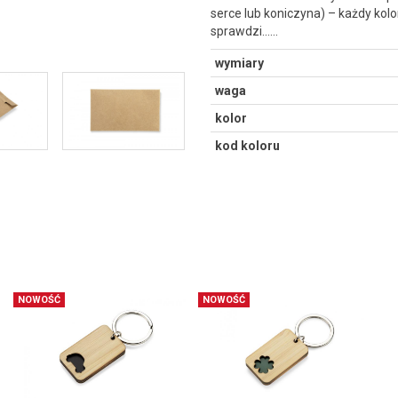
serce lub koniczyna) – każdy kol
sprawdzi...…
wymiary
waga
kolor
kod koloru
NOWOŚĆ
NOWOŚĆ