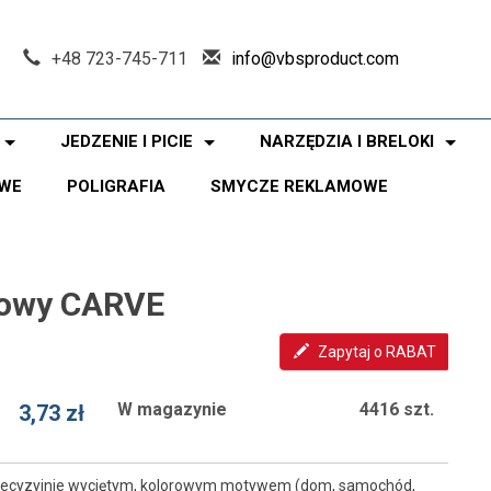
+48 723-745-711
info@vbsproduct.com
JEDZENIE I PICIE
NARZĘDZIA I BRELOKI
WE
POLIGRAFIA
SMYCZE REKLAMOWE
sowy CARVE
Zapytaj o RABAT
W magazynie
4416 szt.
3,73 zł
recyzyjnie wyciętym, kolorowym motywem (dom, samochód,