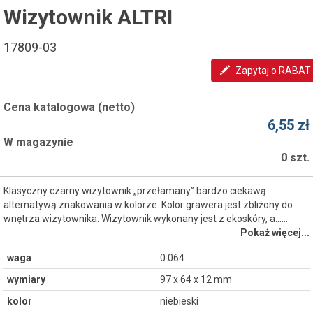
Wizytownik ALTRI
17809-03
Zapytaj o RABAT
Cena katalogowa (netto)
6,55 zł
W magazynie
0 szt.
Klasyczny czarny wizytownik „przełamany” bardzo ciekawą
alternatywą znakowania w kolorze. Kolor grawera jest zbliżony do
wnętrza wizytownika. Wizytownik wykonany jest z ekoskóry, a...…
Pokaż więcej...
waga
0.064
wymiary
97 x 64 x 12 mm
kolor
niebieski