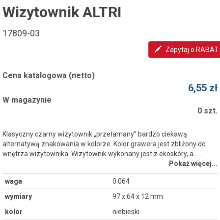
Wizytownik ALTRI
17809-03
Zapytaj o RABAT
Cena katalogowa (netto)
6,55 zł
W magazynie
0 szt.
Klasyczny czarny wizytownik „przełamany” bardzo ciekawą
alternatywą znakowania w kolorze. Kolor grawera jest zbliżony do
wnętrza wizytownika. Wizytownik wykonany jest z ekoskóry, a...…
Pokaż więcej...
waga
0.064
wymiary
97 x 64 x 12 mm
kolor
niebieski