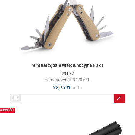
Mini narzędzie wielofunkcyjne FORT
29177
w magazynie: 3479 szt.
22,75 zł
netto
NOWOŚĆ