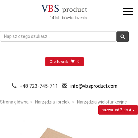
14 lat doświadczenia
Ofertownik
0
+48 723-745-711
info@vbsproduct.com
Strona główna
Narzędzia i breloki
Narzędzia wielofunkcyjne
nazwa: od Z do A