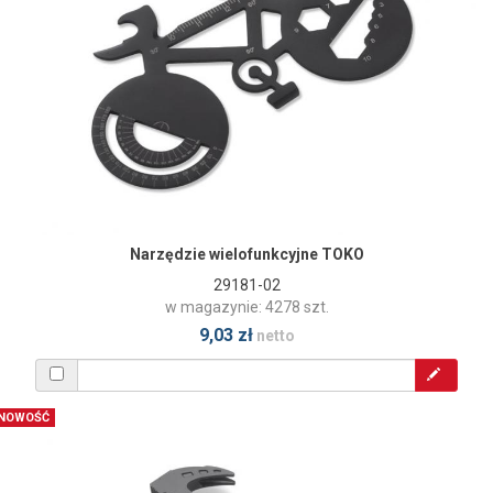
Narzędzie wielofunkcyjne TOKO
29181-02
w magazynie: 4278 szt.
9,03 zł
netto
NOWOŚĆ