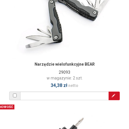
Narzędzie wielofunkcyjne BEAR
29093
w magazynie: 2 szt.
34,38 zł
netto
NOWOŚĆ