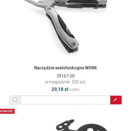
Narzędzie wielofunkcyjne WORK
29167-00
w magazynie: 232 szt.
29,18 zł
netto
NOWOŚĆ