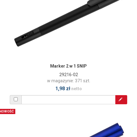
Marker 2 w 1 SNIP
29216-02
w magazynie: 371 szt.
1,98 zł
netto
NOWOŚĆ