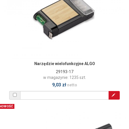
Narzędzie wielofunkcyjne ALGO
29193-17
w magazynie: 1235 szt.
9,03 zł
netto
NOWOŚĆ