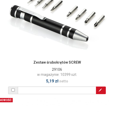
Zestaw śrubokrętów SCREW
29106
w magazynie: 10399 szt.
5,19 zł
netto
NOWOŚĆ