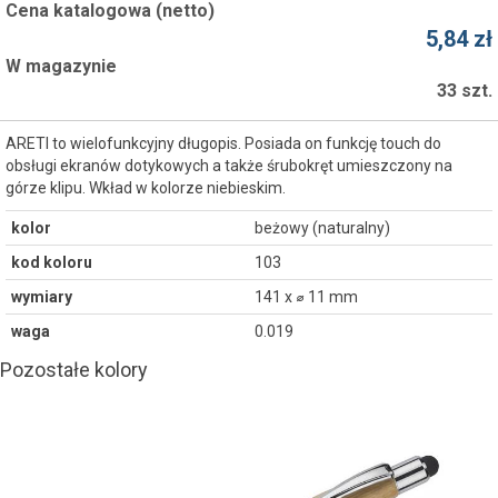
Cena katalogowa (netto)
5,84 zł
W magazynie
33 szt.
ARETI to wielofunkcyjny długopis. Posiada on funkcję touch do
obsługi ekranów dotykowych a także śrubokręt umieszczony na
górze klipu. Wkład w kolorze niebieskim.
kolor
beżowy (naturalny)
kod koloru
103
wymiary
141 x ⌀ 11 mm
waga
0.019
Pozostałe kolory