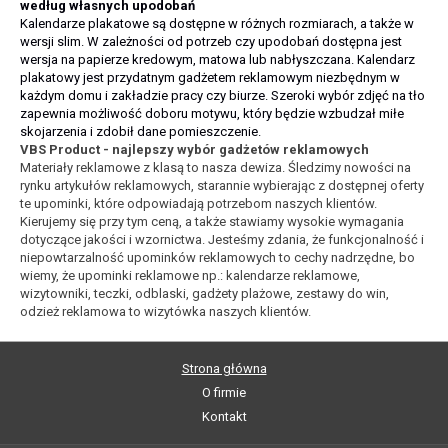
według własnych upodobań
Kalendarze plakatowe są dostępne w różnych rozmiarach, a także w
wersji slim. W zależności od potrzeb czy upodobań dostępna jest
wersja na papierze kredowym, matowa lub nabłyszczana. Kalendarz
plakatowy jest przydatnym gadżetem reklamowym niezbędnym w
każdym domu i zakładzie pracy czy biurze. Szeroki wybór zdjęć na tło
zapewnia możliwość doboru motywu, który będzie wzbudzał miłe
skojarzenia i zdobił dane pomieszczenie.
VBS Product - najlepszy wybór gadżetów reklamowych
Materiały reklamowe z klasą to nasza dewiza. Śledzimy nowości na
rynku artykułów reklamowych, starannie wybierając z dostępnej oferty
te upominki, które odpowiadają potrzebom naszych klientów.
Kierujemy się przy tym ceną, a także stawiamy wysokie wymagania
dotyczące jakości i wzornictwa. Jesteśmy zdania, że funkcjonalność i
niepowtarzalność upominków reklamowych to cechy nadrzędne, bo
wiemy, że upominki reklamowe np.: kalendarze reklamowe,
wizytowniki, teczki, odblaski, gadżety plażowe, zestawy do win,
odzież reklamowa to wizytówka naszych klientów.
Strona główna
O firmie
Kontakt