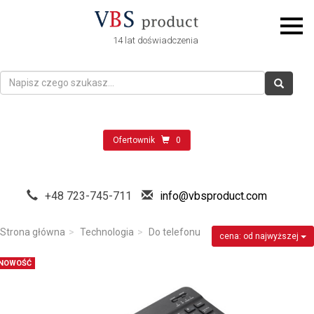
14 lat doświadczenia
Ofertownik
0
+48 723-745-711
info@vbsproduct.com
Strona główna
Technologia
Do telefonu
cena: od najwyższej
NOWOŚĆ