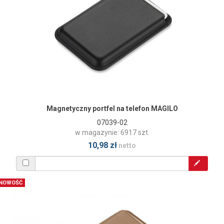
Magnetyczny portfel na telefon MAGILO
07039-02
w magazynie: 6917 szt.
10,98 zł
netto
NOWOŚĆ