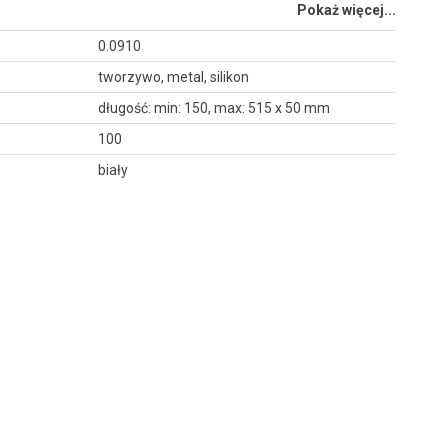
Pokaż więcej...
0.0910
tworzywo, metal, silikon
długość: min: 150, max: 515 x 50 mm
100
biały