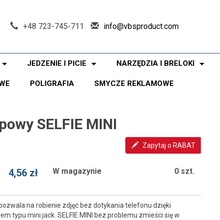
+48 723-745-711
info@vbsproduct.com
JEDZENIE I PICIE
NARZĘDZIA I BRELOKI
WE
POLIGRAFIA
SMYCZE REKLAMOWE
powy SELFIE MINI
Zapytaj o RABAT
W magazynie
0 szt.
4,56 zł
ozwala na robienie zdjęć bez dotykania telefonu dzięki
 typu mini jack. SELFIE MINI bez problemu zmieści się w