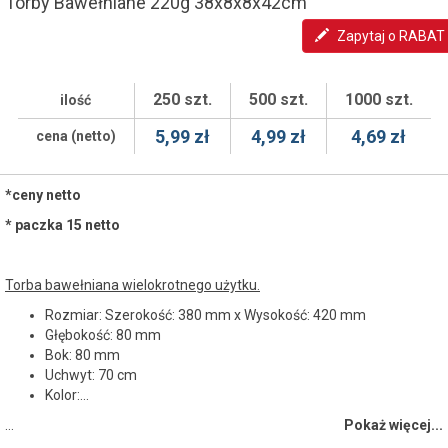
Torby Bawełniane 220g 38x8x8x42cm
Zapytaj o RABAT
250 szt.
500 szt.
1000 szt.
ilość
5,99 zł
4,99 zł
4,69 zł
cena (netto)
*ceny netto
* paczka 15 netto
Torba bawełniana wielokrotnego użytku.
Rozmiar: Szerokość: 380 mm x Wysokość: 420 mm
Głębokość: 80 mm
Bok: 80 mm
Uchwyt: 70 cm
Kolor:...
…
Pokaż więcej...