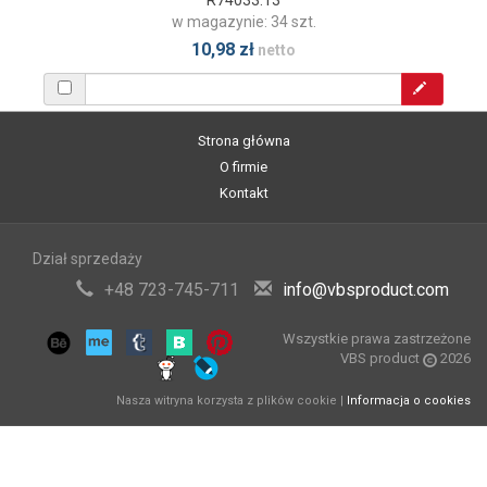
R74033.13
w magazynie: 34 szt.
10,98 zł
netto
Strona główna
O firmie
Kontakt
Dział sprzedaży
+48 723-745-711
info@vbsproduct.com
Wszystkie prawa zastrzeżone
VBS product
2026
Nasza witryna korzysta z plików cookie |
Informacja o cookies