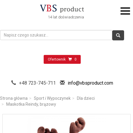
14 lat doświadczenia
Ofertownik
0
+48 723-745-711
info@vbsproduct.com
Strona główna
Sport i Wypoczynek
Dla dzieci
Maskotka Reindy, brązowy