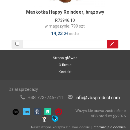
Maskotka Happy Reindeer, brązowy
R73946.10
w magazynie: 799 szt.
14,23 zł
netto
Strona główna
O firmie
Kontakt
Dział sprzedaży
+48 723-745-711
info@vbsproduct.com
Wszystkie prawa zastrzeżone
VBS product
2026
Nasza witryna korzysta z plików cookie |
Informacja o cookies