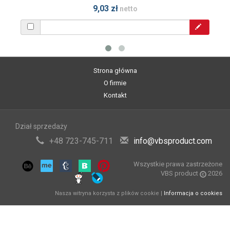
9,03 zł
netto
Strona główna
O firmie
Kontakt
Dział sprzedaży
+48 723-745-711
info@vbsproduct.com
Wszystkie prawa zastrzeżone
VBS product
2026
Nasza witryna korzysta z plików cookie |
Informacja o cookies